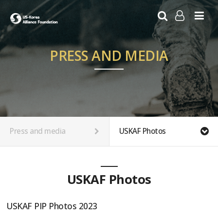
LOG IN
SIGN UP
PRESS AND MEDIA
Press and media
USKAF Photos
USKAF Photos
USKAF PIP Photos 2023