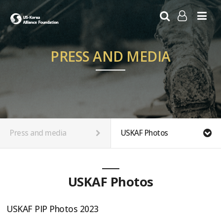
LOG IN
SIGN UP
PRESS AND MEDIA
Press and media
USKAF Photos
USKAF Photos
USKAF PIP Photos 2023