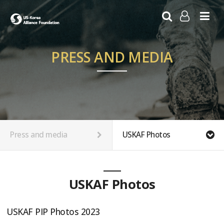
LOG IN
SIGN UP
PRESS AND MEDIA
Press and media
USKAF Photos
USKAF Photos
USKAF PIP Photos 2023